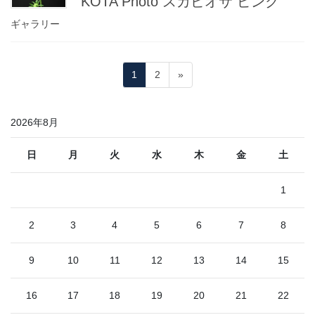
KOTA Photo スカビオサ ピンク
ギャラリー
投
固
固
1
2
»
稿
定
定
ペ
ペ
の
2026年8月
ー
ー
ペ
ジ
ジ
ー
日
月
火
水
木
金
土
ジ
1
送
り
2
3
4
5
6
7
8
9
10
11
12
13
14
15
16
17
18
19
20
21
22