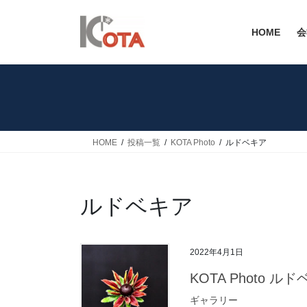
コ
ナ
ン
ビ
HOME
会
テ
ゲ
ン
ー
ツ
シ
へ
ョ
ス
ン
キ
に
ッ
移
HOME
投稿一覧
KOTA Photo
ルドベキア
プ
動
ルドベキア
2022年4月1日
KOTA Photo ル
ギャラリー