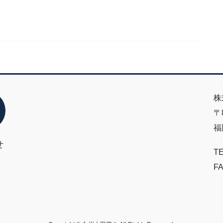
株
〒8
福
せ
TE
FA