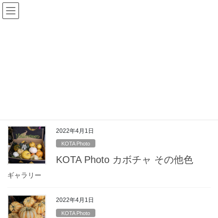
コ
ナ
ン
ビ
テ
ゲ
ン
ー
投稿一覧
ツ
シ
へ
ョ
ス
ン
HOME
投稿一覧
KOTA Photo
カボチャ
キ
に
ッ
移
プ
動
カボチャ
2022年4月1日
KOTA Photo
KOTA Photo カボチャ その他色
ギャラリー
2022年4月1日
KOTA Photo