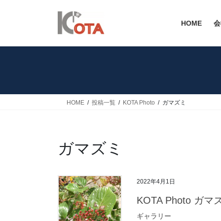
コ
ナ
ン
ビ
HOME
会
テ
ゲ
ン
ー
ツ
シ
へ
ョ
ス
ン
キ
に
ッ
移
HOME
投稿一覧
KOTA Photo
ガマズミ
プ
動
ガマズミ
2022年4月1日
KOTA Photo ガ
ギャラリー