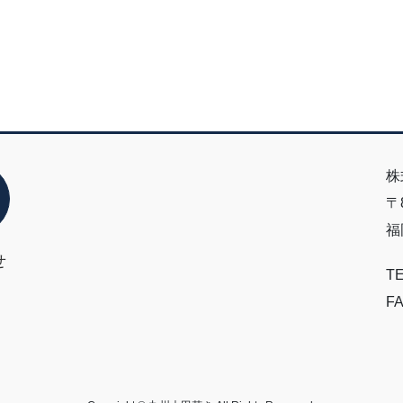
株
〒8
福
せ
TE
FA