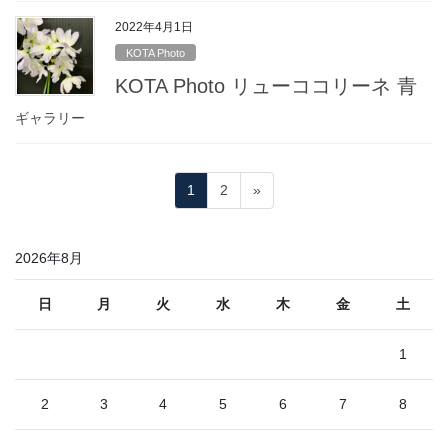
2022年4月1日
KOTA Photo
KOTA Photo リューココリーネ 青
ギャラリー
投
固
固
1
2
»
稿
定
定
ペ
ペ
の
2026年8月
ー
ー
ペ
ジ
ジ
ー
日
月
火
水
木
金
土
ジ
1
送
り
2
3
4
5
6
7
8