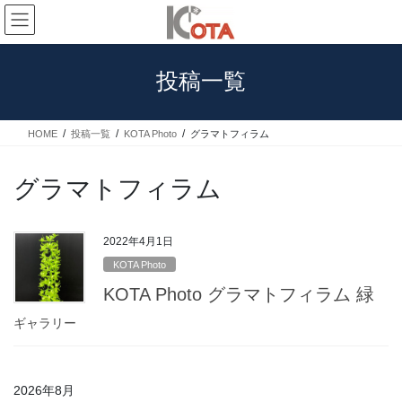
コ
ナ
ン
ビ
テ
ゲ
ン
ー
投稿一覧
ツ
シ
へ
ョ
ス
ン
HOME
投稿一覧
KOTA Photo
グラマトフィラム
キ
に
ッ
移
プ
動
グラマトフィラム
2022年4月1日
KOTA Photo
KOTA Photo グラマトフィラム 緑
ギャラリー
2026年8月