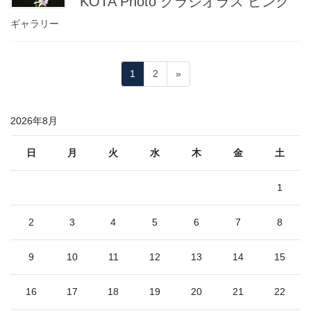
KOTA Photo グラジオラス ピンク
ギャラリー
投
固
固
1
2
»
稿
定
定
ペ
ペ
の
2026年8月
ー
ー
ペ
ジ
ジ
ー
日
月
火
水
木
金
土
ジ
1
送
り
2
3
4
5
6
7
8
9
10
11
12
13
14
15
16
17
18
19
20
21
22