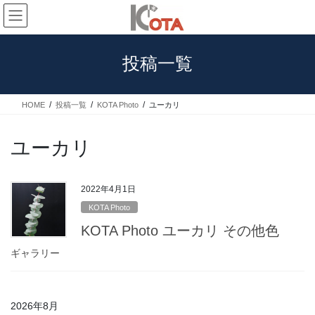
コ
ナ
ン
ビ
テ
ゲ
ン
ー
投稿一覧
ツ
シ
へ
ョ
ス
ン
HOME
投稿一覧
KOTA Photo
ユーカリ
キ
に
ッ
移
プ
動
ユーカリ
2022年4月1日
KOTA Photo
KOTA Photo ユーカリ その他色
ギャラリー
2026年8月