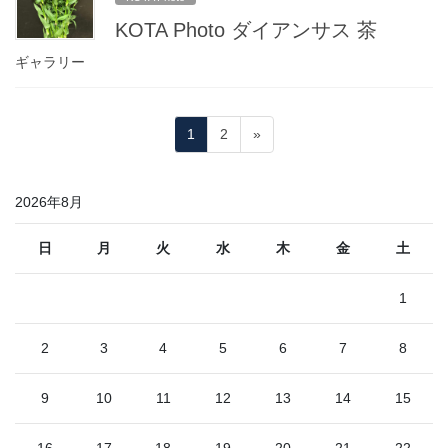
KOTA Photo ダイアンサス 茶
ギャラリー
投
固
固
1
2
»
稿
定
定
ペ
ペ
の
2026年8月
ー
ー
ペ
ジ
ジ
ー
日
月
火
水
木
金
土
ジ
1
送
り
2
3
4
5
6
7
8
9
10
11
12
13
14
15