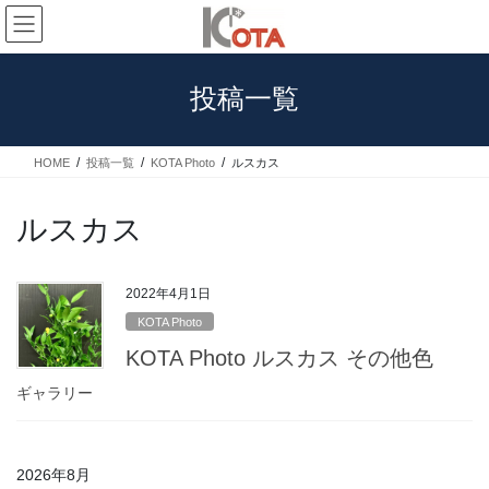
コ
ナ
ン
ビ
テ
ゲ
ン
ー
投稿一覧
ツ
シ
へ
ョ
ス
ン
HOME
投稿一覧
KOTA Photo
ルスカス
キ
に
ッ
移
プ
動
ルスカス
2022年4月1日
KOTA Photo
KOTA Photo ルスカス その他色
ギャラリー
2026年8月