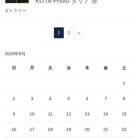
KOTA Photo ダリア 赤
ギャラリー
投
固
固
1
2
»
稿
定
定
ペ
ペ
の
2026年8月
ー
ー
ペ
ジ
ジ
ー
日
月
火
水
木
金
土
ジ
1
送
り
2
3
4
5
6
7
8
9
10
11
12
13
14
15
16
17
18
19
20
21
22