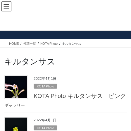
コ
ナ
ン
ビ
テ
ゲ
ン
ー
投稿一覧
ツ
シ
へ
ョ
ス
ン
HOME
投稿一覧
KOTA Photo
キルタンサス
キ
に
ッ
移
プ
動
キルタンサス
2022年4月1日
KOTA Photo
KOTA Photo キルタンサス ピンク
ギャラリー
2022年4月1日
KOTA Photo