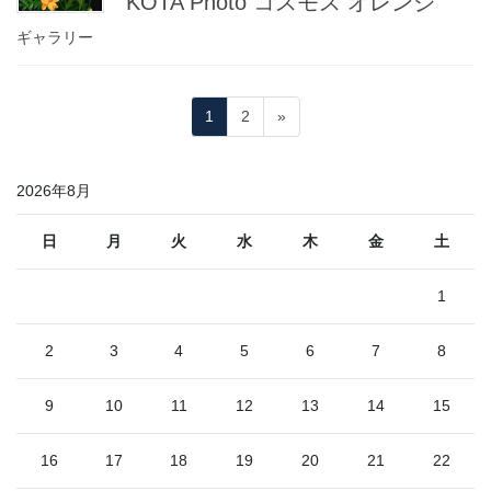
KOTA Photo コスモス オレンジ
ギャラリー
投
固
固
1
2
»
稿
定
定
ペ
ペ
の
2026年8月
ー
ー
ペ
ジ
ジ
ー
日
月
火
水
木
金
土
ジ
1
送
り
2
3
4
5
6
7
8
9
10
11
12
13
14
15
16
17
18
19
20
21
22