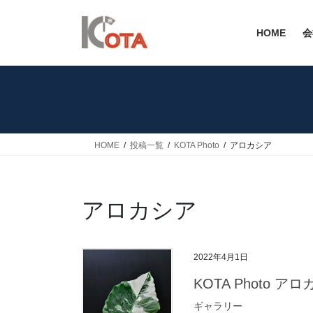
コ
ナ
ン
ビ
HOME
会
テ
ゲ
ン
ー
ツ
シ
へ
ョ
ス
ン
キ
に
ッ
移
HOME
投稿一覧
KOTA Photo
アロカシア
プ
動
アロカシア
2022年4月1日
KOTA Photo 
ギャラリー