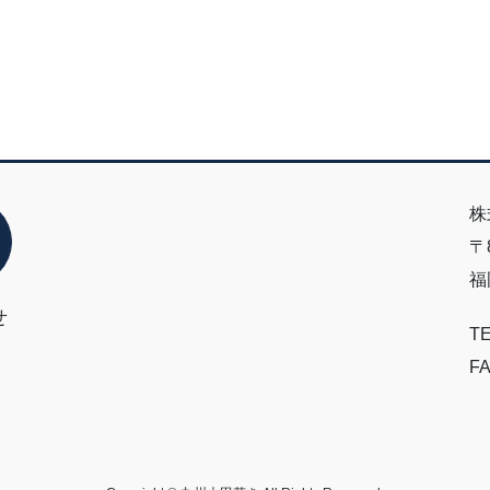
株
〒8
福
せ
TE
FA