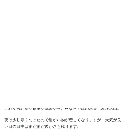
とは言いながらも、季節は秋本番。
これから紅葉や食事や読書やら、秋ならではのお楽しみが沢山。
夜は少し寒くなったので暖かい物が恋しくなりますが、天気が良
い日の日中はまだまだ暖かさも残ります。