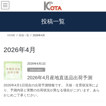
コ
ナ
ン
ビ
テ
ゲ
ン
ー
投稿一覧
ツ
シ
へ
ョ
ス
ン
HOME
投稿一覧
2026年4月
キ
に
ッ
移
プ
動
2026年4月
2026年4月1日
Information
2026年4月産地直送品出荷予測
2026年4月1日現在の出荷予測情報です。 天候・生育状況等によ
り、予測内容と実際の出荷状況が異なる場合がございます。あら
かじめご了承ください。