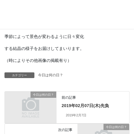
SF冒険小説の『海底二万マイル』では
ノーチラス号の中に登場してました。
現代では予測機としての実用は困難ですが
季節によって景色が変わるように日々変化
する結晶の様子をお届けしてまいります。
（時によりその他画像の掲載有り）
今日は何の日？
カテゴリー
今日は何の日？
前の記事
2019年02月07日(木)先負
2019年2月7日
今日は何の日？
次の記事