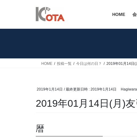
コ
ナ
ン
ビ
HOME
会
テ
ゲ
ン
ー
ツ
シ
へ
ョ
ス
ン
キ
に
ッ
移
HOME
投稿一覧
今日は何の日？
2019年01月14日
プ
動
2019年1月14日
/ 最終更新日時 :
2019年1月14日
Hagiwara
2019年01月14日(月)
暦