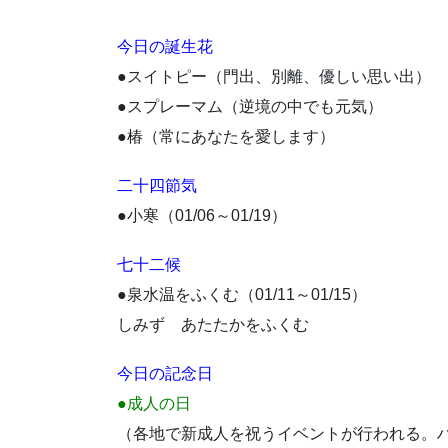
今日の誕生花
●スイトピー（門出、別離、優しい思い出）
●スプレーマム（逆境の中でも元気）
●椿（常にあなたを愛します）
二十四節気
●小寒（01/06～01/19）
七十二候
●泉水温をふくむ（01/11～01/15）
しみず あたたかをふくむ
今日の記念日
●成人の日
（各地で新成人を祝うイベントが行われる。ハッ