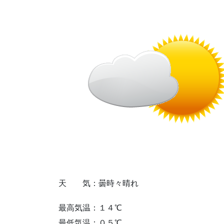
天 気：曇時々晴れ
最高気温：１４℃
最低気温：０５℃