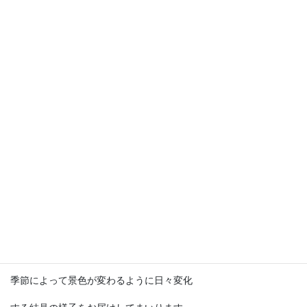
テンポドロップとは
別名「ストームグラス」とも呼ばれる
テンポドロップは、結晶の形で天候を
予知する事が出来ると考えられ、
19世紀ヨーロッパでは主に航海時の天候
予測機として使用されていたそうです。
SF冒険小説の『海底二万マイル』では
ノーチラス号の中に登場してました。
現代では予測機としての実用は困難ですが
季節によって景色が変わるように日々変化