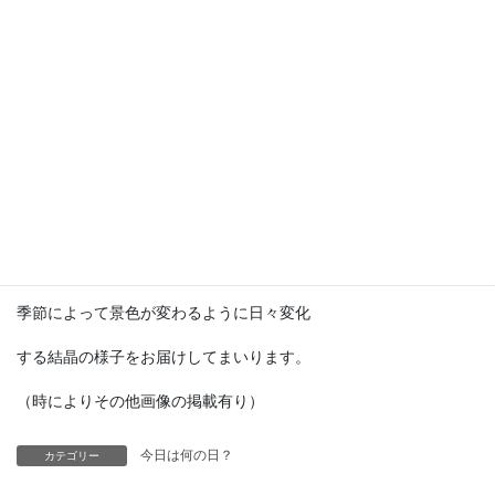
テンポドロップは、結晶の形で天候を
予知する事が出来ると考えられ、
19世紀ヨーロッパでは主に航海時の天候
予測機として使用されていたそうです。
SF冒険小説の『海底二万マイル』では
ノーチラス号の中に登場してました。
現代では予測機としての実用は困難ですが
季節によって景色が変わるように日々変化
する結晶の様子をお届けしてまいります。
（時によりその他画像の掲載有り）
今日は何の日？
カテゴリー