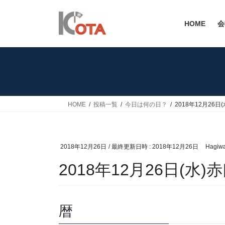
コ
ナ
ン
ビ
HOME
会
テ
ゲ
ン
ー
ツ
シ
へ
ョ
ス
ン
キ
に
ッ
移
HOME
投稿一覧
今日は何の日？
2018年12月26日
プ
動
2018年12月26日
/ 最終更新日時 :
2018年12月26日
Hagiw
2018年12月26日(水)
暦