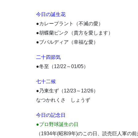
今日の誕生花
●カレープラント（不滅の愛）
●胡蝶蘭ピンク（貴方を愛します）
●ブバルディア（幸福な愛）
二十四節気
●冬至（12/22～01/05）
七十二候
●乃東生ず（12/23～12/26）
なつかれくさ しょうず
今日の記念日
●プロ野球誕生の日
（1934年(昭和9年)のこの日、読売巨人軍