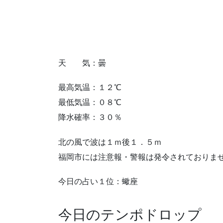
天 気：曇
最高気温：１２℃
最低気温：０８℃
降水確率：３０％
北の風で波は１ｍ後１．５ｍ
福岡市には注意報・警報は発令されておりま
今日の占い１位：蠍座
今日のテンポドロップ