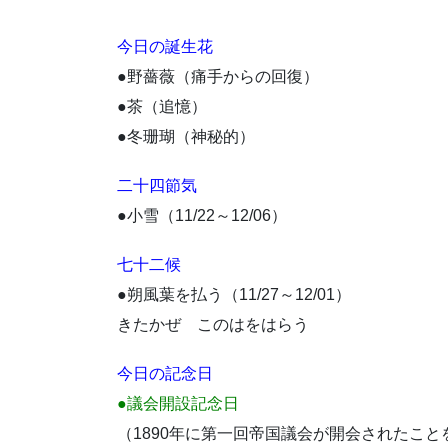
今日の誕生花
●野薔薇（痛手からの回復）
●茶（追憶）
●冬珊瑚（神秘的）
二十四節気
●小雪（11/22～12/06）
七十二候
●朔風葉を払う（11/27～12/01）
きたかぜ このはをはらう
今日の記念日
●議会開設記念日
（1890年に第一回帝国議会が開会されたこ