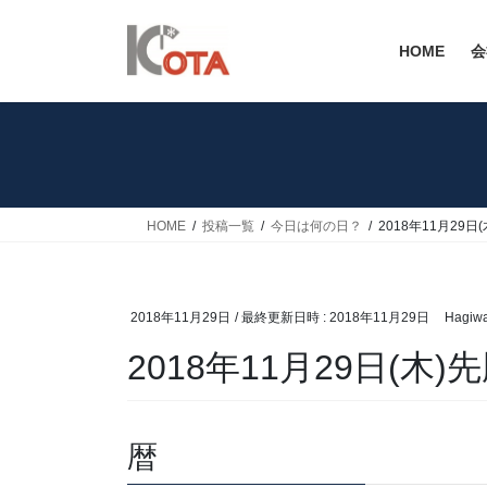
コ
ナ
ン
ビ
HOME
会
テ
ゲ
ン
ー
ツ
シ
へ
ョ
ス
ン
キ
に
ッ
移
HOME
投稿一覧
今日は何の日？
2018年11月29日
プ
動
2018年11月29日
/ 最終更新日時 :
2018年11月29日
Hagiw
2018年11月29日(木)
暦