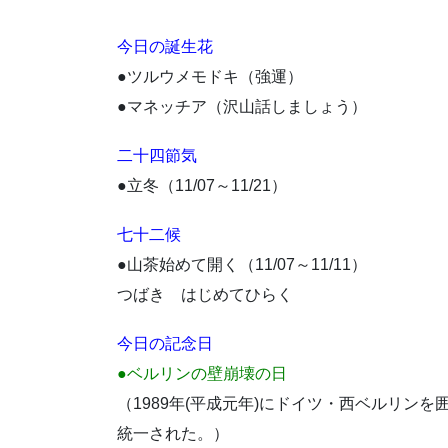
今日の誕生花
●ツルウメモドキ（強運）
●マネッチア（沢山話しましょう）
二十四節気
●立冬（11/07～11/21）
七十二候
●山茶始めて開く（11/07～11/11）
つばき はじめてひらく
今日の記念日
●ベルリンの壁崩壊の日
（1989年(平成元年)にドイツ・西ベルリン
統一された。）