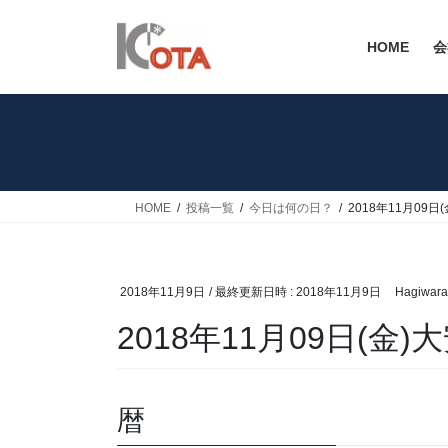
コ
ナ
ン
ビ
HOME
会
テ
ゲ
ン
ー
ツ
シ
へ
ョ
ス
ン
キ
に
ッ
移
HOME
投稿一覧
今日は何の日？
2018年11月09日
プ
動
2018年11月9日
/ 最終更新日時 :
2018年11月9日
Hagiwara
2018年11月09日(金)
暦