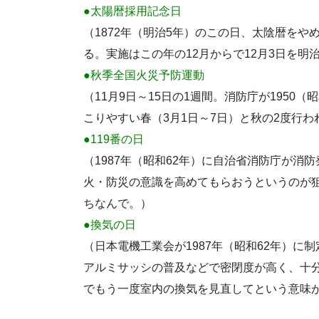
●太陽暦採用記念日
（1872年（明治5年）のこの日、太陰暦を
る。実施はこの年の12月からで12月3日を明治
●秋季全国火災予防運動
（11月9日～15日の1週間。消防庁が1950
こりやすい春（3月1日～7日）と秋の2度行わ
●119番の日
（1987年（昭和62年）に自治省消防庁が消
火・防災の意識を高めてもらおうというのが狙
ちなんで。）
●換気の日
（日本電機工業会が1987年（昭和62年）に
アルミサッシの普及などで密閉度が高く、十
でもう一度室内の換気を見直してという意味