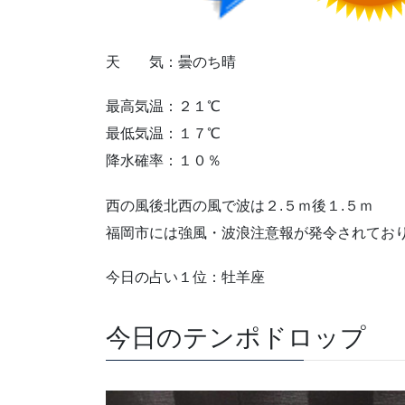
天 気：曇のち晴
最高気温：２１℃
最低気温：１７℃
降水確率：１０％
西の風後北西の風で波は２.５ｍ後１.５ｍ
福岡市には強風・波浪注意報が発令されてお
今日の占い１位：牡羊座
今日のテンポドロップ