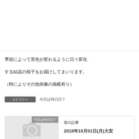
予測機として使用されていたそうです。
SF冒険小説の『海底二万マイル』では
ノーチラス号の中に登場してました。
現代では予測機としての実用は困難ですが
季節によって景色が変わるように日々変化
する結晶の様子をお届けしてまいります。
（時によりその他画像の掲載有り）
今日は何の日？
カテゴリー
今日は何の日？
前の記事
2018年10月01日(月)大安