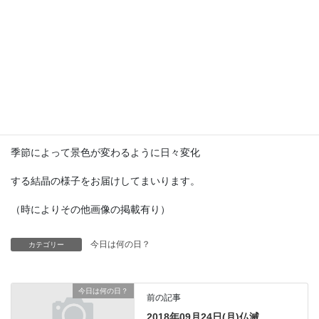
19世紀ヨーロッパでは主に航海時の天候
予測機として使用されていたそうです。
SF冒険小説の『海底二万マイル』では
ノーチラス号の中に登場してました。
現代では予測機としての実用は困難ですが
季節によって景色が変わるように日々変化
する結晶の様子をお届けしてまいります。
（時によりその他画像の掲載有り）
今日は何の日？
カテゴリー
今日は何の日？
前の記事
2018年09月24日(月)仏滅