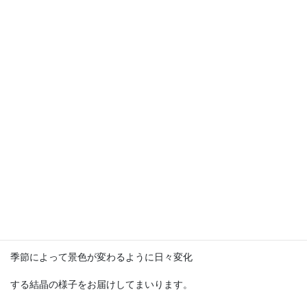
別名「ストームグラス」とも呼ばれる
テンポドロップは、結晶の形で天候を
予知する事が出来ると考えられ、
19世紀ヨーロッパでは主に航海時の天候
予測機として使用されていたそうです。
SF冒険小説の『海底二万マイル』では
ノーチラス号の中に登場してました。
現代では予測機としての実用は困難ですが
季節によって景色が変わるように日々変化
する結晶の様子をお届けしてまいります。