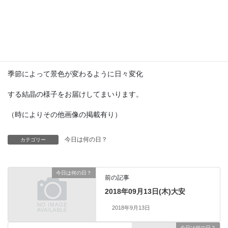
SF冒険小説の『海底二万マイル』では
ノーチラス号の中に登場してました。
現代では予測機としての実用は困難ですが
季節によって景色が変わるように日々変化
する結晶の様子をお届けしてまいります。
（時によりその他画像の掲載有り）
今日は何の日？
カテゴリー
今日は何の日？
前の記事
2018年09月13日(木)大安
2018年9月13日
今日は何の日？