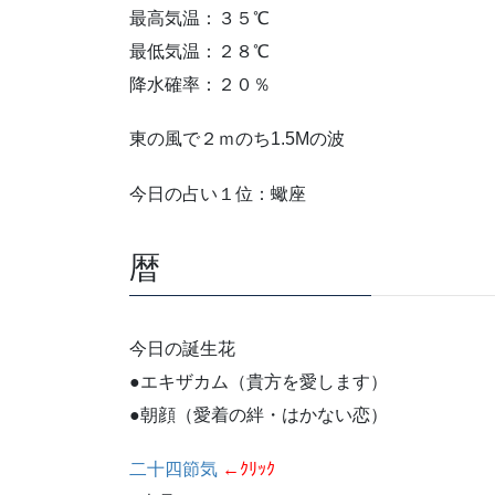
最高気温：３５℃
最低気温：２８℃
降水確率：２０％
東の風で２ｍのち1.5Mの波
今日の占い１位：蠍座
暦
今日の誕生花
●エキザカム（貴方を愛します）
●朝顔（愛着の絆・はかない恋）
二十四節気
←ｸﾘｯｸ