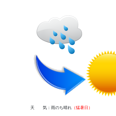
天 気：雨のち晴れ
（猛暑日）