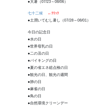
●大暑（07/23～08/06）
七十二候
←ｸﾘｯｸ
●土潤いてむし暑し（07/28～08/01）
今日の記念日
●水の日
●世界母乳の日
●二の丑の日
●バイキングの日
●夏の省エネ総点検の日
●観光の日、観光の週間
●肺の日
●麻雀の日
●鳥の日
●自然環境クリーンデー