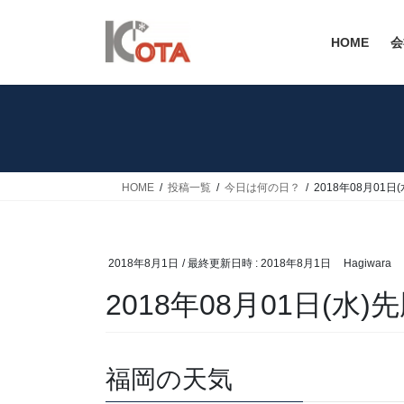
コ
ナ
ン
ビ
HOME
会
テ
ゲ
ン
ー
ツ
シ
へ
ョ
ス
ン
キ
に
ッ
移
HOME
投稿一覧
今日は何の日？
2018年08月01日
プ
動
2018年8月1日
/ 最終更新日時 :
2018年8月1日
Hagiwara
2018年08月01日(水)
福岡の天気