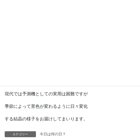
別名「ストームグラス」とも呼ばれる
テンポドロップは、結晶の形で天候を
予知する事が出来ると考えられ、
19世紀ヨーロッパでは主に航海時の天候
予測機として使用されていたそうです。
SF冒険小説の『海底二万マイル』では
ノーチラス号の中に登場してました。
現代では予測機としての実用は困難ですが
季節によって景色が変わるように日々変化
する結晶の様子をお届けしてまいります。
今日は何の日？
カテゴリー