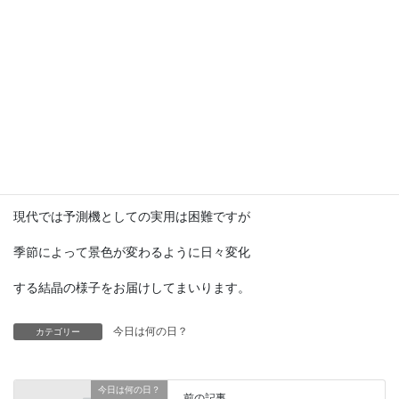
テンポドロップは、結晶の形で天候を
予知する事が出来ると考えられ、
19世紀ヨーロッパでは主に航海時の天候
予測機として使用されていたそうです。
SF冒険小説の『海底二万マイル』では
ノーチラス号の中に登場してました。
現代では予測機としての実用は困難ですが
季節によって景色が変わるように日々変化
する結晶の様子をお届けしてまいります。
今日は何の日？
カテゴリー
今日は何の日？
前の記事